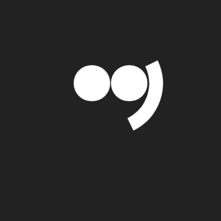
Wir nehmen euch bei
marc-alzen.de
mit auf
unsere Reise durch das wunderschöne
Thailand und zeigen euch die schönsten Orte
des Landes:
Bangkok
Stadt der Devas, große Stadt, Residenz des
heiligen Juwels Indiras, uneinnehmbare Stadt
des Gottes, große Hauptstadt der Welt,
geschmückt mit neun wertvollen Edelsteinen,
reich an gewaltigen königlichen Palästen, die
dem himmlischen Heim des wiedergeborenen
Gottes gleichen, Stadt, die von Indra