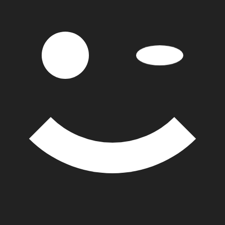
genießen.
Aktivurlaub in den Nationalparks und auf
den Kalksteinfelsen
Auch Aktivurlauber kommen hier wirklich auf
ihre Kosten. Krabi hat nämlich noch mehr zu
bieten als die wunderschönen Sandstrände
und die fantastischen Kalksteinfelsen. Das
Innere der Provinz ist von dichtem Dschungel
und den wunderschönen Nationalparks mit